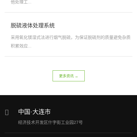
他处理工...
脱硫液体处理系统
采用氧化镁湿式法进行烟气脱硫，为保证脱硫剂的质量避免杂质
积累效应...
更多资讯 →
中国·大连市
经济技术开发区什字街工业园27号