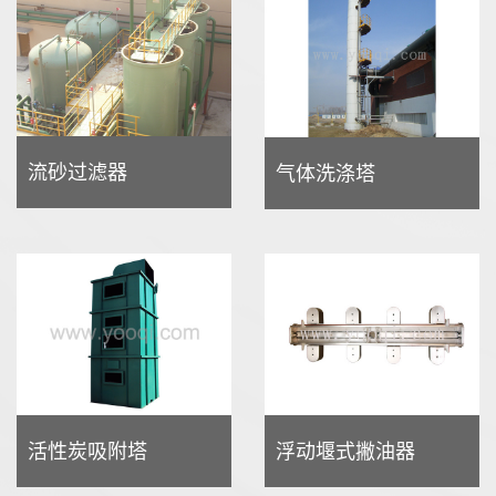
流砂过滤器
气体洗涤塔
活性炭吸附塔
浮动堰式撇油器